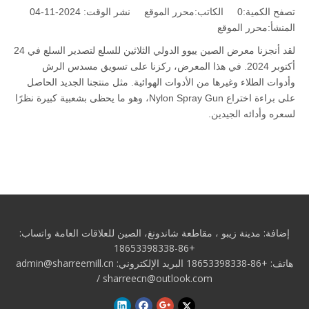
تصفح الكمية:
0
الكاتب:محرر الموقع نشر الوقت: 2024-11-04
المنشأ:
محرر الموقع
لقد أنجزنا معرض الصين ييوو الدولي الثلاثين للسلع لتصدير السلع في 24
أكتوبر 2024. في هذا المعرض، ركزنا على تسويق مسدس الرش
وأدوات الطلاء وغيرها من الأدوات الهوائية. مثل منتجنا الجديد الحاصل
على براءة اختراع Nylon Spray Gun، وهو ما يحظى بشعبية كبيرة نظرًا
لسعره وأدائه الجيدين.
إضافة: مدينة زيبو
، مقاطعة شاندونغ، الصين للعلاقات العامة
واتساب:
+86-18653398338
هاتف: +86-18653398338 البريد الإلكتروني:
admin@sharreemill.cn
/
sharreecn@outlook.com