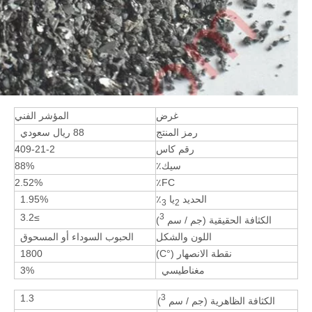
غرض
المؤشر الفني
رمز المنتج
88 ريال سعودي
رقم كاس
409-21-2
سيك٪
88%
2.52%
FC٪
الحديد
يا
٪
1.95%
3
2
≥3.2
3
الكثافة الحقيقية (جم / سم
)
اللون والشكل
الحبوب السوداء أو المسحوق
نقطة الانصهار (°C)
1800
مغناطيسي
3%
1.3
3
الكثافة الظاهرية (جم / سم
)