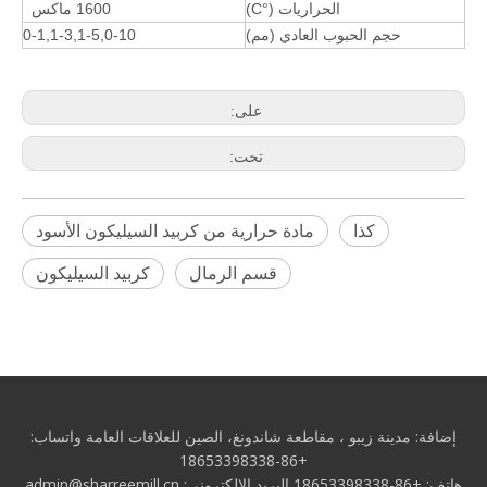
الحراريات (°C)
1600 ماكس
حجم الحبوب العادي (مم)
0-1,1-3,1-5,0-10
على:
تحت:
كذا
مادة حرارية من كربيد السيليكون الأسود
قسم الرمال
كربيد السيليكون
إضافة: مدينة زيبو
، مقاطعة شاندونغ، الصين للعلاقات العامة
واتساب:
+86-18653398338
هاتف: +86-18653398338 البريد الإلكتروني:
admin@sharreemill.cn