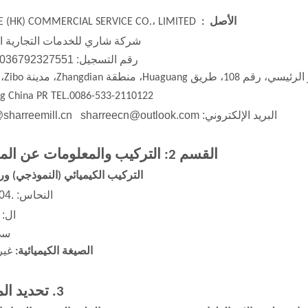
الأصل :
SHARREE (HK) COMMERCIAL SERVICE CO.، LIMITED
شركة شاري للخدمات التجارية ا
رقم التسجيل: 913703036792327551
1806-1807،
g China PR TEL.0086-533-2110122
البريد الإلكتروني: admin@sharreemill.cn sharreecn@outlook.com
القسم 2: التركيب والمعلومات عن المكونات
التركيب الكيميائي (النموذجي) ورقم 
النحاس: .040.04 %
ال: 99.75%
سي: 
الصيغة الكيميائية:
غير
3. تحديد المخاطر