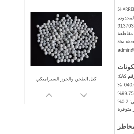
لمحدودة
 18F، مبنى المقر الرئيسي، رقم 108، طريق Huaguang، منطقة Zhangdian، مدينة Zibo، مقاطعة
Shandon
CAS:
كتل الطحن والخرز السيراميكي
0.2%
 متوفرة