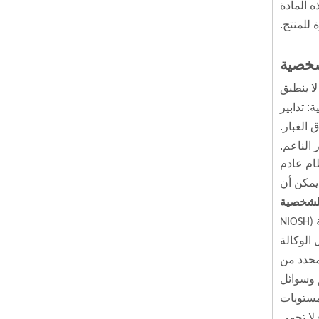
 المادة
 للمنتج.
الوسائط البلاستيكية الميلامين
ا ينطبق
: تدابير
 الغبار.
ام عادم
يمكن أن
لشخصية
إذا تم تجاوز حد التعرض ولم تكن الضوابط الهندسية ممكنة، فيمكن ارتداء كمامة نصف وجه نصف قطعة (NIOSH
 الوكالة
ستخدام المحدد من
م وسوائل
قشرة الجوز
تكون فيها مستويات
 لا تحمي