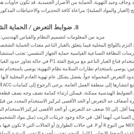
 وجاف وجيد التهوية. الحماية من الأضرار الجسدية. قد تكون حاويات هذه
 (الغبار والمواد الصلبة)؛ مراعاة كافة التحذيرات والاحتياطات المذكورة
8. ضوابط التعرض / الحماية الشخصية
مزيد من المعلومات لتصميم النظام والقياس الهندسي: ل
زم باللوائح المحلية فيما يتعلق بالغبار الناعم معدات الحماية الشخصية
ارسات النظافة الصناعية القياسية حماية الجهاز التنفسي: تجنب استنشاق
ناع الغبار الناعم مع مرشح الفئة P1 في حالة تجاوز حدود الغبار الناعم.
لعين: يوصى باستخدام نظارات السلامة نظام التهوية: يوصى باستخدام نظ
د التعرض المحمولة جواً. يفضل بشكل عام تهوية العادم المحلية لأنها 
 انتشارها إلى منطقة العمل العامة. يرجى الرجوع إلى كمامات ACG
ا
عشرة أضعاف حد التعرض أو الحد الأقصى لتركيز الاستخدام المحدد من قبل
التنظيمية المناسبة أو مورد جهاز التنفس الصناعي، أيهما أقل. إلى 50 ضعف حد التعرض، أو الحد الأقصى لتركيز الا
فس الصناعي، أيهما أقل. في حالة وجود جزيئات الزيت (مثل مواد التشحي
القطع والغليسيرين وما إلى ذلك)، استخدم مرشح NIOSH من النوع R أو P. في حالات الطوارئ أو الحالات التي لا 
ذو ​​الضغط الإيجابي لكامل الوجه. تحذير: أجهزة التنفس المنقية للهواء