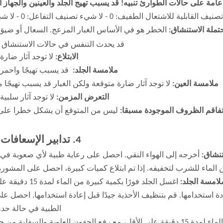
امة على حالات الطوارئ تنبيه! قد يسبب تهيج الجلد والعينين والجهاز 
التقييمات (مقدمة هنا لراحتك) التقييم الصحي: 1 - تصنيف
تملة الاستنشاق:
الخطر هو في الأساس الغبار المزعج. السعال أو ضيق
قد يحدث التنفس في حالات الاستنشاق 
الابتلاع:
لا توجد آثار ضارة
ملامسة الجلد:
قد يسبب تهيجًا واحمرارً
ملامسة العين:
لا توجد آثار ضارة متوقعة ولكن الغبار قد يسبب تهيجًا ميك
التعرض المزمن:
لا توجد آثار سلبية
فاقم الظروف الموجودة مسبقا:
ليس من المتوقع أن يشكل خطرا على
4. تدابير الإسعافات الأولية
تنشاق:
أخرجه إلى الهواء النقي. احصل على رعاية طبية لأي صعوبة في 
لماء للشرب لتخفيفه. إذا تم ابتلاع كميات كبيرة، احصل على المشورة 
لامسة الجلد:
اغسل الجلد فورًا بكمية كبيرة من الماء لمدة 15 دقيقة على الأقل.
ة استخدامها. قم بتنظيف الأحذية جيدًا قبل إعادة استخدامها. احصل على
الطبية في حالة حدو
اغسل العينين فورًا بكمية كبيرة من الماء لمدة 15 دقيقة على الأقل، مع رفع الجفون العلوية والسفلي