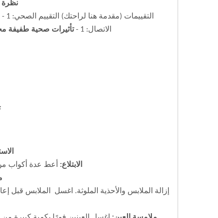
نظرة ع
الاتصال: 1 -
تأثيرات صحية طفيفة مح
ت
الاس
الابتلاع:
أعط عدة أكواب من ا
م
إزالة الملابس والأحذية الملوثة. اغسل
الملابس قبل إعاد
ملامسة العين: