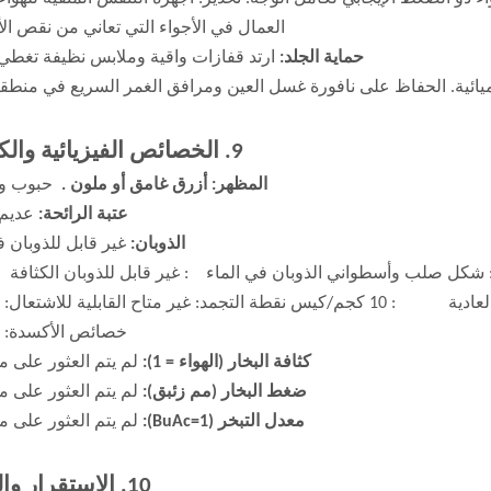
العمال في الأجواء التي تعاني من نقص ال
حماية الجلد:
ارتد قفازات واقية وملابس نظيفة تغطي
يائية. الحفاظ على نافورة غسل العين ومرافق الغمر السريع في منطقة
9. الخصائص الفيزيائية والكيميائية
المظهر: أزرق غامق أو ملون .
حبوب و
عتبة الرائحة:
عديم 
الذوبان:
غير قابل للذوبان ف
شكل صلب وأسطواني الذوبان في الماء : غير قابل للذوبان ا
الصلابة : 60-100HV التعبئة العادية : 10 كجم/كيس نقطة التجمد: غير متاح القابلية للاشت
خصائص الأكسدة: غ
كثافة البخار (الهواء = 1):
لم يتم العثور على م
ضغط البخار (مم زئبق):
لم يتم العثور على م
معدل التبخر (BuAc=1):
لم يتم العثور على م
10. الاستقرار والتفاعل