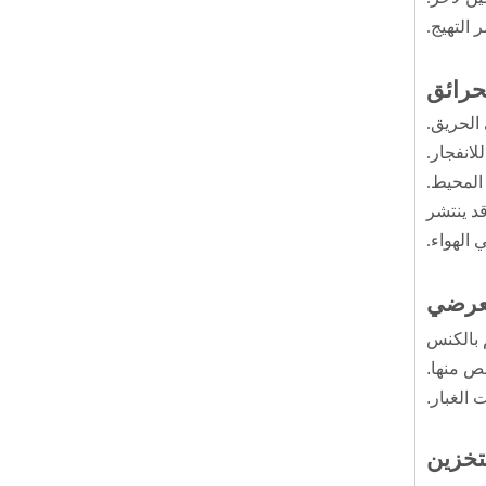
ر التهيج.
 الحريق.
لانفجار.
المحيط.
د ينتشر
 الهواء.
جارنيت ساند
هو محدد في القسم 8. الانسكابات: قم بالكنس
ص منها.
الغبار.