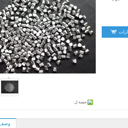
ارات
حصة ل:
وصف ا