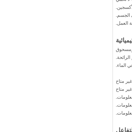
أكسجين.
 الجسم.
 العمل.
مسحوق
الرائحة.
ي الماء.
لكثافة
أسلاك قطع الصلب
عال: غير متاح
ير متاح
علومات.
علومات.
علومات.