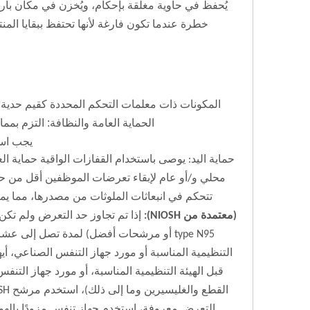
يُحفظ في حاوية مغلقة بإحكام، ويُخزن في مكان بارد
خطرة عندما تكون فارغة لأنها تحتفظ ببقايا المنتج
المكونات ذات معلمات التحكم المحددة كقيم حدية: الت
الحماية العامة والنظافة: التزم بمم
يجب استخدام ق
حماية اليد: يوصى باستخدام القفازات الواقية حماية ا
محلي و/أو عام لإبقاء تعرضات الموظفين أقل من حدو
تتحكم في انبعاثات الملوثات من مصدرها، مما يمنع
(معتمدة من NIOSH):
type N95 أو مرشحات أفضل) لمدة تصل إلى 
قبل الهيئة التنظيمية المناسبة، أو مورد جهاز التن
التعرض معروفة، استخدم جهاز تنفس مزودًا بالهواء 