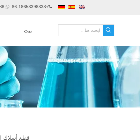
0086 18653398338
+86-18653398338


بيت
قطع أسلاك ال