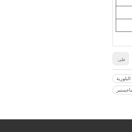
الألومينا المنصهرة باللون الأبيض
على:
البلورية
اجستير