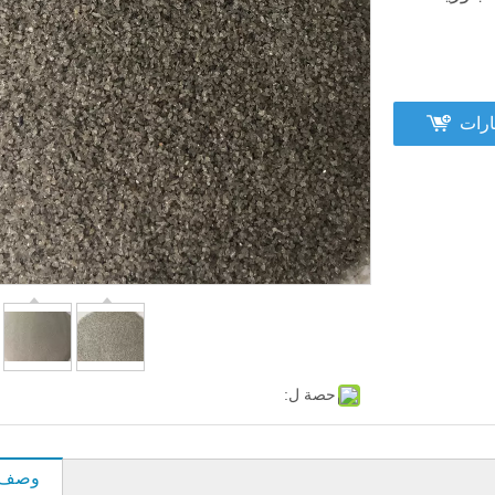
ارات
حصة ل:
وصف ا