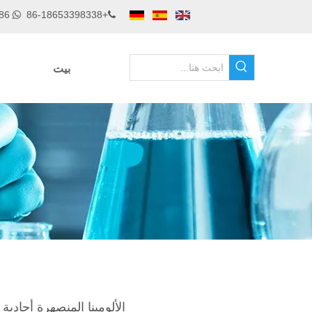
0086 18653398338
+86-18653398338


بيت
الألومينا المنصهرة أحادية 