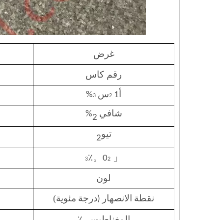
غرض
رقم كاس
أ1
س
%
3
2
شافي
%
2
تيو
2
。
「
٪
0
3
2
لون
مئوية)
نقطة الانصهار (درجة
المغناطيسي٪