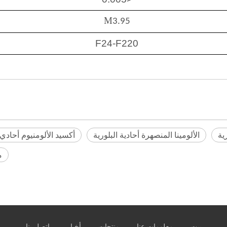
M
3.95
F24-F220
ية
الألومينا المنصهرة أحادية البلورية
أكسيد الألومنيوم أحادي 
م
بيت
معلومات عنا
منتجات
أخبار
اتصل بنا